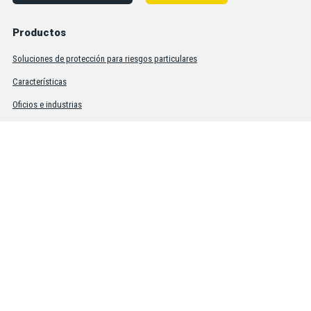
Productos
Soluciones de protección para riesgos particulares
Características
Oficios e industrias
Empresa
®
Acerca de BDG
Carreras
Ventas y servicio a la clientela
Ventas y distribución
Equipo de ventas
Socios de distribución