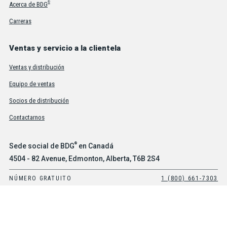
®
Acerca de BDG
Carreras
Ventas y servicio a la clientela
Ventas y distribución
Equipo de ventas
Socios de distribución
Contactarnos
®
Sede social de BDG
en Canadá
4504 - 82 Avenue, Edmonton, Alberta, T6B 2S4
NÚMERO GRATUITO
1 (800) 661-7303
TEL.
(780) 469-2100
®
Oficina de BDG
en Estados Unidos