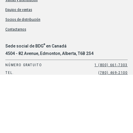
Equipo de ventas
Socios de distribución
Contactarnos
®
Sede social de BDG
en Canadá
4504 - 82 Avenue, Edmonton, Alberta, T6B 2S4
NÚMERO GRATUITO
1 (800) 661-7303
TEL.
(780) 469-2100
®
Oficina de BDG
en Estados Unidos
Suite 101, 8903 E Peterson Avenue, Mesa, Arizona, 85212
NÚMERO GRATUITO
1-800-661-7303
TEL.
(480) 397-0270