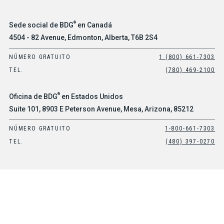
®
Sede social de BDG
en Canadá
4504 - 82 Avenue, Edmonton, Alberta, T6B 2S4
NÚMERO GRATUITO
1 (800) 661-7303
TEL.
(780) 469-2100
®
Oficina de BDG
en Estados Unidos
Suite 101, 8903 E Peterson Avenue, Mesa, Arizona, 85212
NÚMERO GRATUITO
1-800-661-7303
TEL.
(480) 397-0270
© 2026 BOB DALE GLOVES & IMPORTS LTD. TODOS LOS