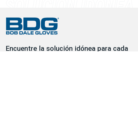
Encuentre la solución idónea para cada
mano que trabaja
Consulte nuestro extenso inventario para descubrir las
soluciones de protección que necesita para cada situación, ya
se trate de guantes o de EPI. Nuestro servicial y competente
equipo está a su disposición para ayudarlo en lo que necesite.
BUSCADOR DE GUANTES
CONTÁCTENOS
Productos