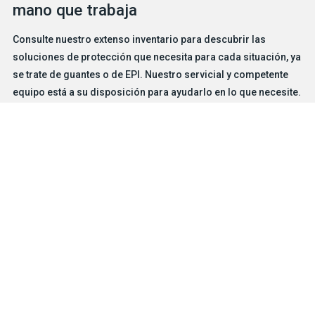
mano que trabaja
Consulte nuestro extenso inventario para descubrir las
soluciones de protección que necesita para cada situación, ya
se trate de guantes o de EPI. Nuestro servicial y competente
equipo está a su disposición para ayudarlo en lo que necesite.
BUSCADOR DE GUANTES
CONTÁCTENOS
Productos
Soluciones de protección para riesgos particulares
Características
Oficios e industrias
Empresa
®
Acerca de BDG