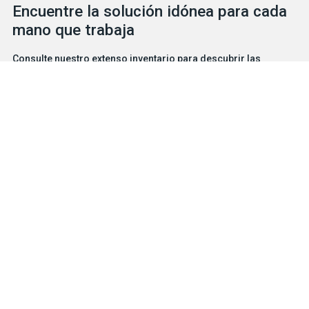
Encuentre la solución idónea para cada
mano que trabaja
Consulte nuestro extenso inventario para descubrir las
soluciones de protección que necesita para cada situación, ya
se trate de guantes o de EPI. Nuestro servicial y competente
equipo está a su disposición para ayudarlo en lo que necesite.
BUSCADOR DE GUANTES
CONTÁCTENOS
Productos
Soluciones de protección para riesgos particulares
Características
Oficios e industrias
Empresa