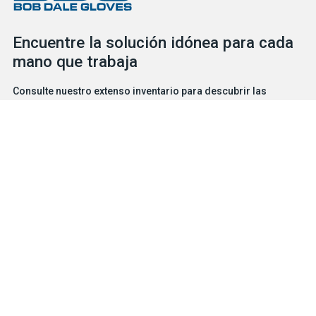
Encuentre la solución idónea para cada
mano que trabaja
Consulte nuestro extenso inventario para descubrir las
soluciones de protección que necesita para cada situación, ya
se trate de guantes o de EPI. Nuestro servicial y competente
equipo está a su disposición para ayudarlo en lo que necesite.
BUSCADOR DE GUANTES
CONTÁCTENOS
Productos
Soluciones de protección para riesgos particulares
Características
Oficios e industrias