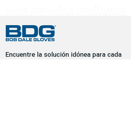
Encuentre la solución idónea para cada
mano que trabaja
Consulte nuestro extenso inventario para descubrir las
soluciones de protección que necesita para cada situación, ya
se trate de guantes o de EPI. Nuestro servicial y competente
equipo está a su disposición para ayudarlo en lo que necesite.
BUSCADOR DE GUANTES
CONTÁCTENOS
Productos