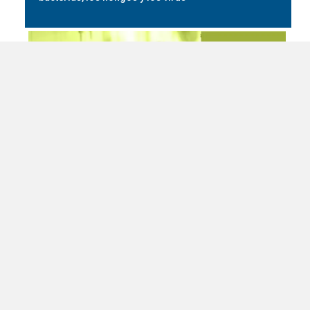
La norma EN 374-5 establece los niveles de
rendimiento, las condiciones para las pruebas y los
criterios de clasificación de los guantes diseñados
para proteger contra los microorganismos, a saber,
las bacterias, los hongos y los virus.
La protección de la norma EN 374-5 se divide en dos
categorías: protección contra las bacterias y los
hongos, y protección contra las bacterias, los hongos y
los virus. Gracias a esta norma, se puede declarar que
un guante protege contra los microorganismos aunque