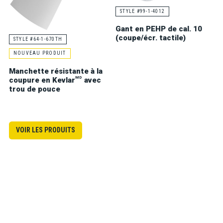
STYLE #99-1-4012
Gant en PEHP de cal. 10
(coupe/écr. tactile)
STYLE #64-1-670TH
NOUVEAU PRODUIT
Manchette résistante à la
MD
coupure en Kevlar
avec
trou de pouce
VOIR LES PRODUITS