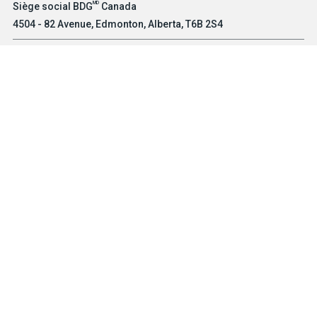
MD
Siège social BDG
Canada
4504 - 82 Avenue, Edmonton, Alberta, T6B 2S4
SANS FRAIS
1 (800) 661-7303
TÉL.
(780) 469-2100
MD
Bureau BDG
des États-Unis
Suite 101, 8903 E Peterson Avenue, Mesa, Arizona, 85212
SANS FRAIS
1-800-661-7303
TÉL.
(480) 397-0270
© 2026 BOB DALE GLOVES & IMPORTS LTD. TOUS DROITS
RÉSERVÉS.