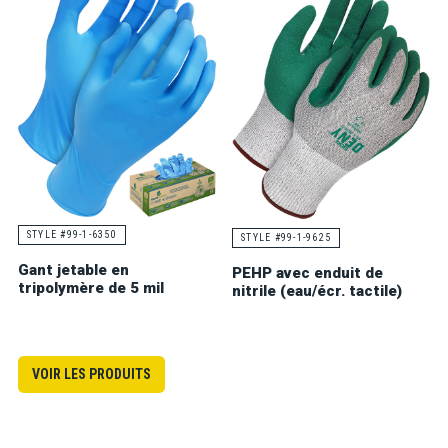
STYLE #99-1-6350
STYLE #99-1-9625
Gant jetable en
PEHP avec enduit de
tripolymère de 5 mil
nitrile (eau/écr. tactile)
VOIR LES PRODUITS