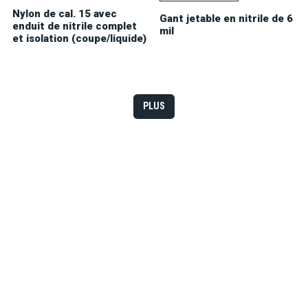
Nylon de cal. 15 avec
Gant jetable en nitrile de 6
enduit de nitrile complet
mil
et isolation (coupe/liquide)
PLUS