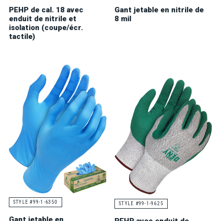
Gant jetable en nitrile de
PEHP de cal. 18 avec
8 mil
enduit de nitrile et
isolation (coupe/écr.
tactile)
STYLE #99-1-6350
STYLE #99-1-9625
Gant jetable en