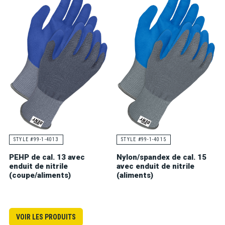
STYLE #99-1-4013
STYLE #99-1-4015
PEHP de cal. 13 avec
Nylon/spandex de cal. 15
enduit de nitrile
avec enduit de nitrile
(coupe/aliments)
(aliments)
VOIR LES PRODUITS