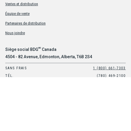
Ventes et distribution
Équipe de vente
Partenaires de distribution
Nous joindre
MD
Siège social BDG
Canada
4504 - 82 Avenue, Edmonton, Alberta, T6B 2S4
SANS FRAIS
1 (800) 661-7303
TÉL.
(780) 469-2100
MD
Bureau BDG
des États-Unis
Suite 101, 8903 E Peterson Avenue, Mesa, Arizona, 85212
SANS FRAIS
1-800-661-7303
TÉL.
(480) 397-0270