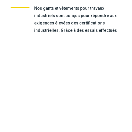
Nos gants et vêtements pour travaux
industriels sont conçus pour répondre aux
exigences élevées des certifications
industrielles. Grâce à des essais effectués
par des entreprises externes, la
performance de tous nos produits est
validée pour que vous puissiez mettre la
main sur des solutions de protection fiables.
Savoir-faire
MD
Chez BDG
, aucun détail ne nous échappe.
Notre équipe de fabrication interne et nos
fournisseurs judicieusement choisis
confectionnent chaque produit avec soin et
précision. Nos conceptions sont
confectionnées avec les normes de qualité
que vous avez l’habitude de retrouver sur les