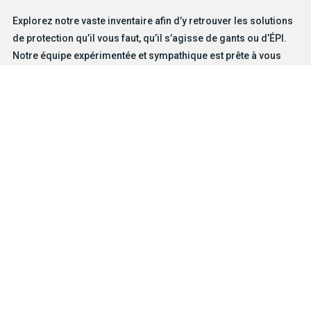
Explorez notre vaste inventaire afin d’y retrouver les solutions
de protection qu’il vous faut, qu’il s’agisse de gants ou d’ÉPI.
Notre équipe expérimentée et sympathique est prête à vous
aider.
TROUVEZ VOTRE GANT
NOUS JOINDRE
Produits
Solutions pour dangers particuliers
Caractéristiques
Métiers et industries
Entreprise
MD
À propos de BDG
Carrières