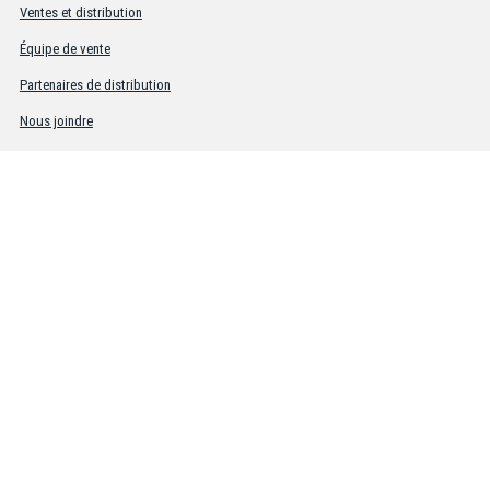
Ventes et distribution
Équipe de vente
Partenaires de distribution
Nous joindre
MD
Siège social BDG
Canada
4504 - 82 Avenue, Edmonton, Alberta, T6B 2S4
SANS FRAIS
1 (800) 661-7303
TÉL.
(780) 469-2100
MD
Bureau BDG
des États-Unis
Suite 101, 8903 E Peterson Avenue, Mesa, Arizona, 85212
SANS FRAIS
1-800-661-7303
TÉL.
(480) 397-0270