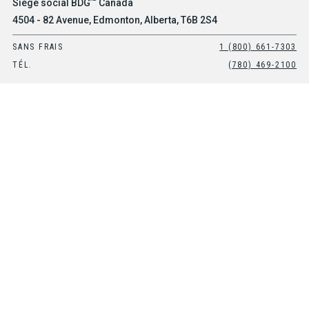
Siège social BDG
Canada
4504 - 82 Avenue, Edmonton, Alberta, T6B 2S4
SANS FRAIS
1 (800) 661-7303
TÉL.
(780) 469-2100
MD
Bureau BDG
des États-Unis
Suite 101, 8903 E Peterson Avenue, Mesa, Arizona, 85212
SANS FRAIS
1-800-661-7303
TÉL.
(480) 397-0270
© 2026 BOB DALE GLOVES & IMPORTS LTD. TOUS DROITS
RÉSERVÉS.