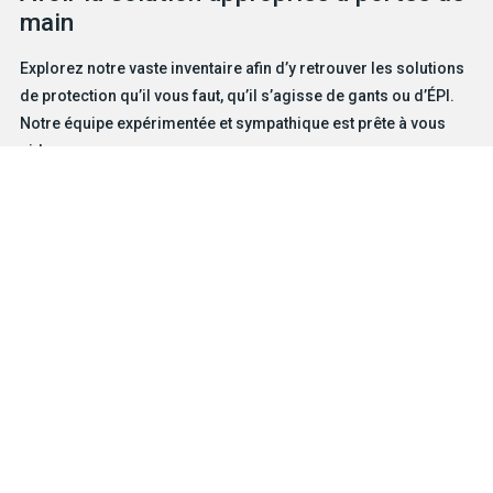
main
Explorez notre vaste inventaire afin d’y retrouver les solutions
de protection qu’il vous faut, qu’il s’agisse de gants ou d’ÉPI.
Notre équipe expérimentée et sympathique est prête à vous
aider.
TROUVEZ VOTRE GANT
NOUS JOINDRE
Produits
Solutions pour dangers particuliers
Caractéristiques
Métiers et industries
Entreprise
MD
À propos de BDG