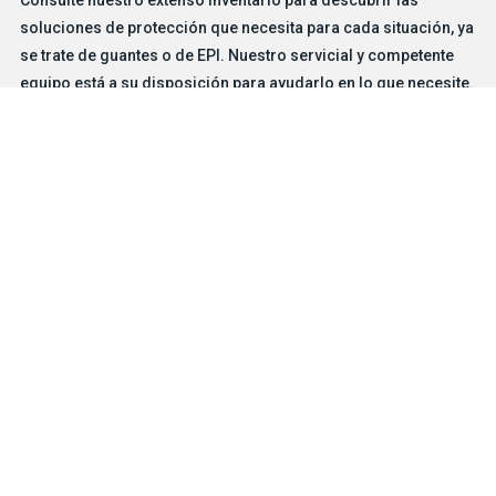
Consulte nuestro extenso inventario para descubrir las
soluciones de protección que necesita para cada situación, ya
se trate de guantes o de EPI. Nuestro servicial y competente
equipo está a su disposición para ayudarlo en lo que necesite.
BUSCADOR DE GUANTES
CONTÁCTENOS
Productos
Soluciones de protección para riesgos particulares
Características
Oficios e industrias
Empresa
®
Acerca de BDG
Carreras