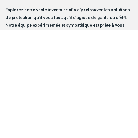
Explorez notre vaste inventaire afin d’y retrouver les solutions
de protection qu’il vous faut, qu’il s’agisse de gants ou d’ÉPI.
Notre équipe expérimentée et sympathique est prête à vous
aider.
TROUVEZ VOTRE GANT
NOUS JOINDRE
Produits
Solutions pour dangers particuliers
Caractéristiques
Métiers et industries
Entreprise
MD
À propos de BDG