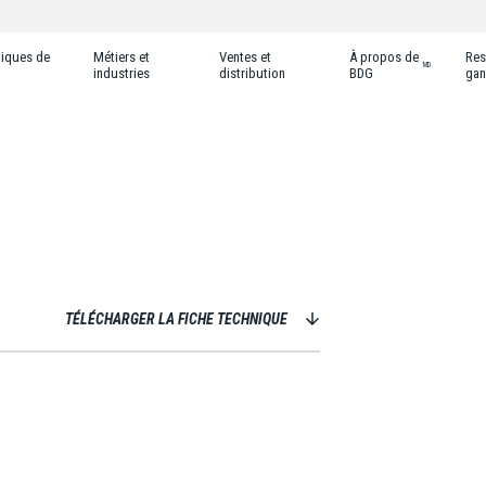
tiques de
Métiers et
Ventes et
À propos de
Res
MD
industries
distribution
BDG
gan
TÉLÉCHARGER LA FICHE TECHNIQUE