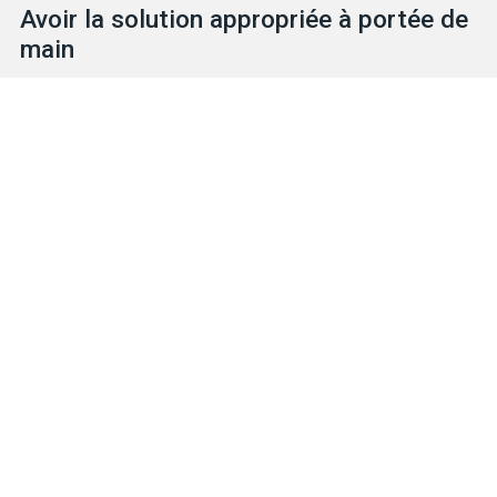
Avoir la solution appropriée à portée de
main
Explorez notre vaste inventaire afin d’y retrouver les solutions
de protection qu’il vous faut, qu’il s’agisse de gants ou d’ÉPI.
Notre équipe expérimentée et sympathique est prête à vous
aider.
TROUVEZ VOTRE GANT
NOUS JOINDRE
Produits
Solutions pour dangers particuliers
Caractéristiques
Métiers et industries
Entreprise