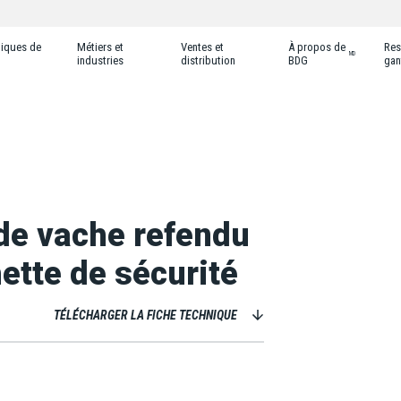
tiques de
Métiers et
Ventes et
À propos de
Res
MD
industries
distribution
BDG
gan
 de vache refendu
ette de sécurité
TÉLÉCHARGER LA FICHE TECHNIQUE