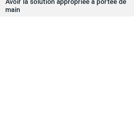
Avoir la solution appropriée à portée de
main
Explorez notre vaste inventaire afin d’y retrouver les solutions
de protection qu’il vous faut, qu’il s’agisse de gants ou d’ÉPI.
Notre équipe expérimentée et sympathique est prête à vous
aider.
TROUVEZ VOTRE GANT
NOUS JOINDRE
Produits
Solutions pour dangers particuliers
Caractéristiques
Métiers et industries
Entreprise