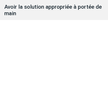
Avoir la solution appropriée à portée de
main
Explorez notre vaste inventaire afin d’y retrouver les solutions
de protection qu’il vous faut, qu’il s’agisse de gants ou d’ÉPI.
Notre équipe expérimentée et sympathique est prête à vous
aider.
TROUVEZ VOTRE GANT
NOUS JOINDRE
Produits
Solutions pour dangers particuliers
Caractéristiques
Métiers et industries
Entreprise