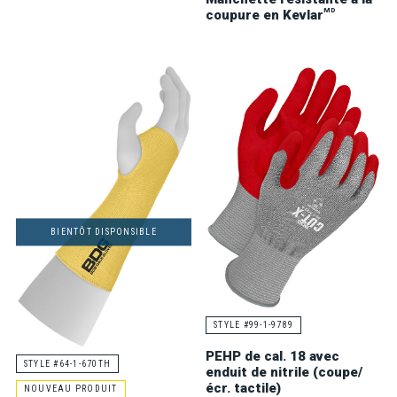
MD
coupure en Kevlar
BIENTÔT DISPONSIBLE
STYLE #99-1-9789
PEHP de cal. 18 avec
STYLE #64-1-670TH
enduit de nitrile (coupe/
écr. tactile)
NOUVEAU PRODUIT